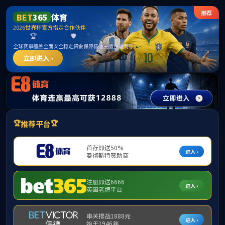
首页
部门概况
党建工会
下载平台
当
创新创业
实
电工电子
附件
计算机实训
金工实训