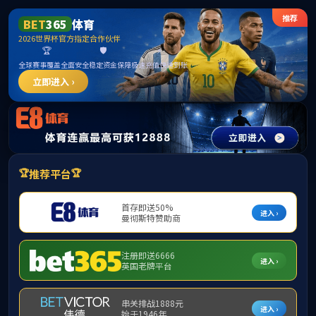
首页
部门概况
党建工会
计算机实训
当
尚
创新创业
电工电子
计算机实训
金工实训