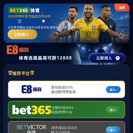
首页
部门概况
党建工会
下载平台
当
创新创业
见附
电工电子
附件
计算机实训
金工实训