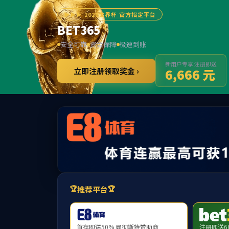
首页
部门概况
党建工
当前位置：
首页
>>
新闻动态
>>
正文
2007so太阳集