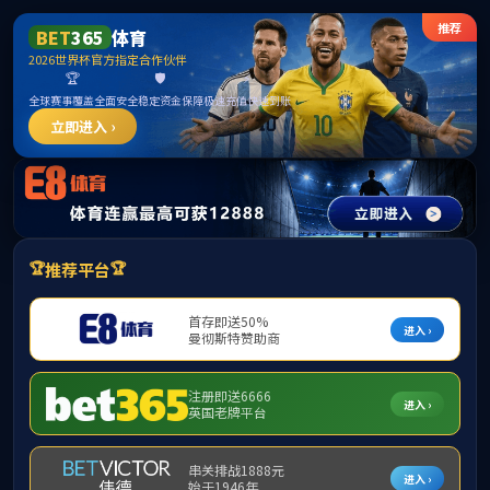
首页
部门概况
党建工会
政策法规
当
政策法规
教
课程建设
附件
大创计划
创新大赛
基地平台