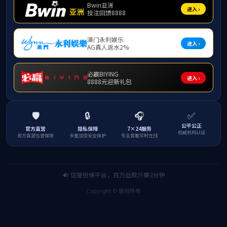
大
斜
服
开
业
有
各
务
享
引
帅
度
件
积
险