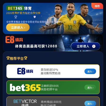
首页
部门概况
党建工会
政策法规
当
政策法规
课程建设
大创计划
各
创新大赛
的
基地平台
临
生