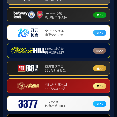
中
念
校
习
意
的
等
学
双
校
培
生