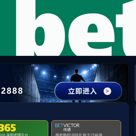
2007so太阳集团(中国)股份有限公司
会
创新创业
下载平台
2007so太阳集
城院首页
团
当前位置：
首页
>>
党建工会
>>
党建工作
>>
正文
2007so太阳集团党支部6月份主
2025-06-20 21:04