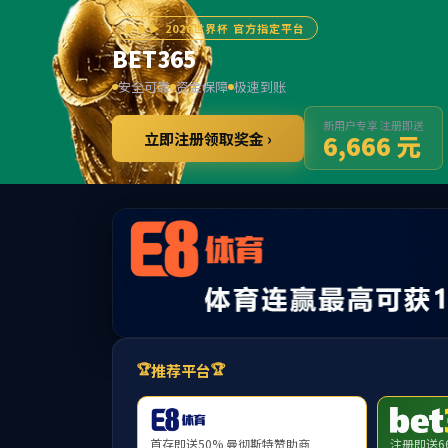
首页
部门概况
党建工
党建工作
党建工作
工会工作