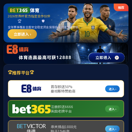
首页
部门概况
党建工会
工会工作
当
党建工作
双代
工会工作
附件