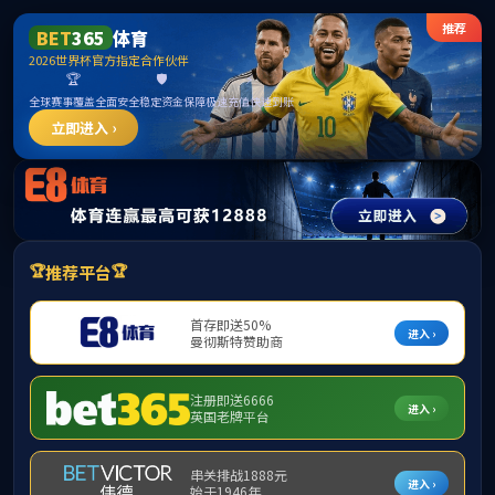
首页
部门概况
党建工会
工程实训（首页）
当
计算机实训
电工电子实训
二
金工实训
智能制造实训
（
三