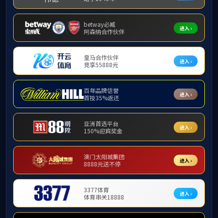
五
六
七
八
备