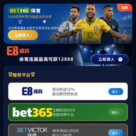
首页
部门概况
党建工会
工程实训（首页）
当
计算机实训
电工电子实训
金工实训
智能制造实训