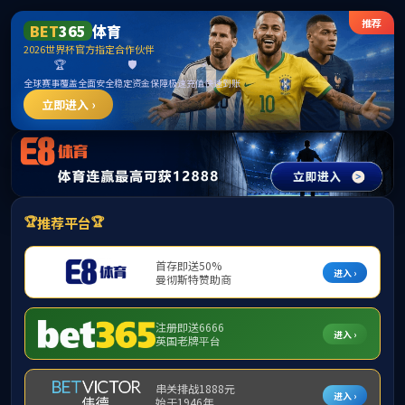
首页
部门概况
党建工会
创新创业（首页）
当
政策法规
课程建设
大创计划
创新大赛
基地平台