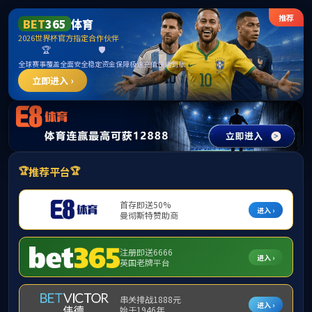
首页
部门概况
党建工会
创新大赛
当
政策法规
见附
课程建设
附件
大创计划
创新大赛
基地平台