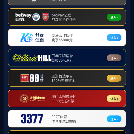
2
核
照
态
政
明