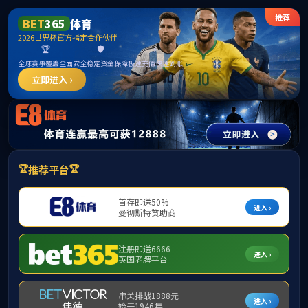
首页
部门概况
党建工会
创新创业训练
当
政策法规
湘教
课程建设
附件
大创计划
创新大赛
基地平台